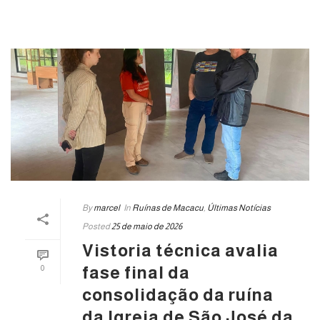
By
marcel
In
Ruínas de Macacu
,
Últimas Notícias
Posted
25 de maio de 2026
Vistoria técnica avalia
fase final da
0
consolidação da ruína
da Igreja de São José da